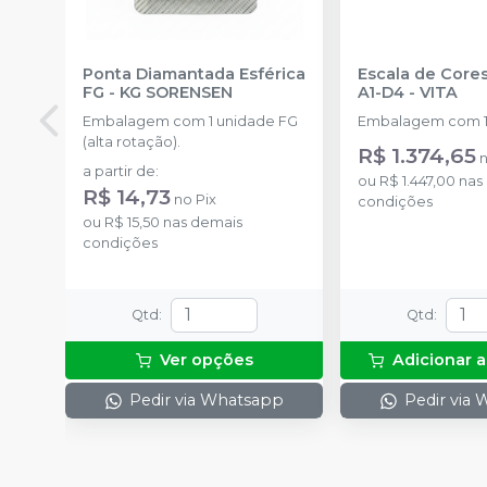
Ponta Diamantada Esférica
Escala de Cores
FG
-
KG SORENSEN
A1-D4
-
VITA
Embalagem com 1 unidade FG
Embalagem com 1
(alta rotação).
R$ 1.374,65
a partir de
:
ou
R$ 1.447,00
nas
R$ 14,73
no
Pix
condições
ou
R$ 15,50
nas demais
condições
Qtd
:
Qtd
:
Ver opções
Adicionar a
Pedir via Whatsapp
Pedir via