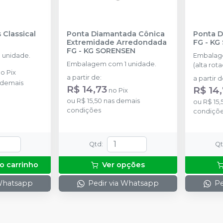
 Classical
Ponta Diamantada Cônica
Ponta 
Extremidade Arredondada
FG
-
KG
FG
-
KG SORENSEN
 unidade.
Embalag
Embalagem com 1 unidade.
(alta rota
no
Pix
a partir de
:
a partir 
 demais
R$ 14,73
R$ 14
no
Pix
ou
R$ 15,50
nas demais
ou
R$ 15,
condições
condiçõ
Qtd
:
Q
o carrinho
Ver opções
 Whatsapp
Pedir via Whatsapp
Pe