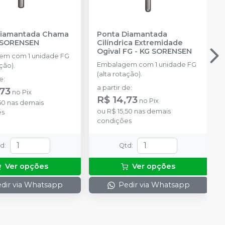
Diamantada Chama
Ponta Diamantada
 SORENSEN
Cilíndrica Extremidade
Ogival FG
-
KG SORENSEN
em com 1 unidade FG
Embalagem com 1 unidade FG
ção).
(alta rotação).
de
:
a partir de
:
,73
no
Pix
R$ 14,73
no
Pix
50
nas demais
ou
R$ 15,50
nas demais
es
condições
td
:
Qtd
:
Ver opções
Ver opções
dir via Whatsapp
Pedir via Whatsapp