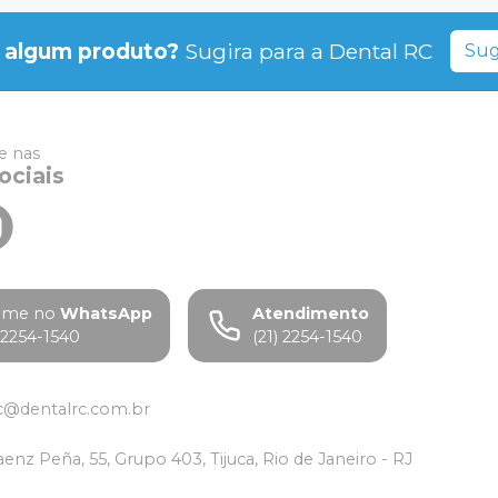
 algum produto?
Sugira para a
Dental RC
Sug
 nas
ociais
ame no
WhatsApp
Atendimento
) 2254-1540
(21) 2254-1540
c@dentalrc.com.br
aenz Peña, 55, Grupo 403, Tijuca, Rio de Janeiro - RJ