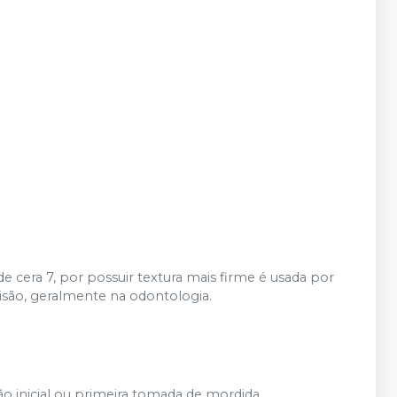
e cera 7, por possuir textura mais firme é usada por
são, geralmente na odontologia.
o inicial ou primeira tomada de mordida.