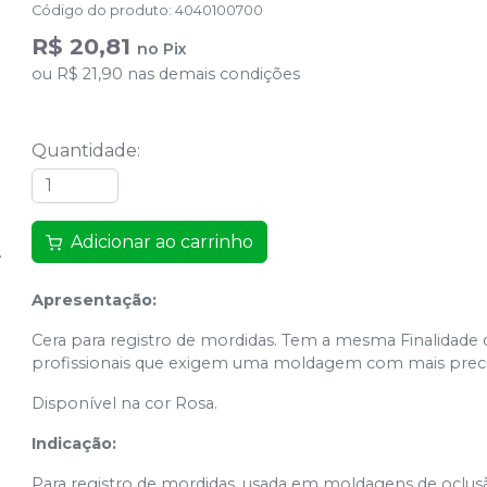
Código do produto
:
4040100700
R$ 20,81
no
Pix
ou
R$ 21,90
nas demais condições
Quantidade
:
Adicionar ao carrinho
Apresentação:
Cera para registro de mordidas. Tem a mesma Finalidade d
profissionais que exigem uma moldagem com mais preci
Disponível na cor Rosa.
Indicação:
Para registro de mordidas, usada em moldagens de oclusã