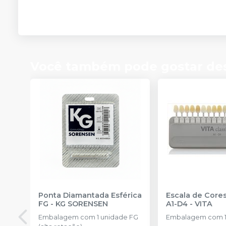
Você também pode gostar de
Ponta Diamantada Esférica
Escala de Cores
FG
-
KG SORENSEN
A1-D4
-
VITA
Embalagem com 1 unidade FG
Embalagem com 1