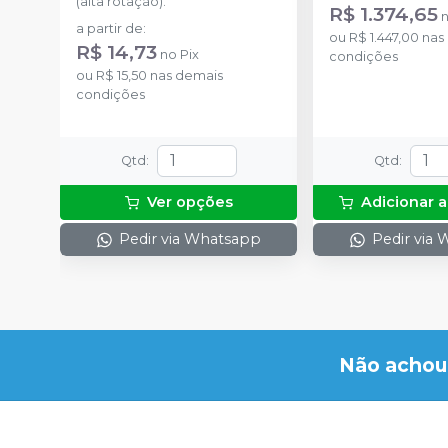
(alta rotação).
R$ 1.374,65
a partir de
:
ou
R$ 1.447,00
nas
R$ 14,73
no
Pix
condições
ou
R$ 15,50
nas demais
condições
Qtd
:
Qtd
:
Ver opções
Adicionar a
Pedir via Whatsapp
Pedir via
Não achou