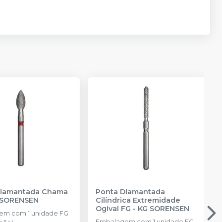
Diamantada Chama
Ponta Diamantada
 SORENSEN
Cilíndrica Extremidade
Ogival FG
-
KG SORENSEN
em com 1 unidade FG
Embalagem com 1 unidade FG