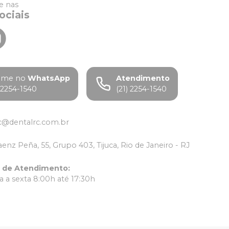
 nas
ociais
ame no
WhatsApp
Atendimento
) 2254-1540
(21) 2254-1540
c@dentalrc.com.br
aenz Peña, 55, Grupo 403, Tijuca, Rio de Janeiro - RJ
o de Atendimento
:
 a sexta 8:00h até 17:30h