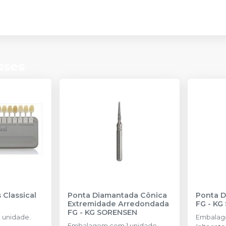
sses
 Classical
Ponta Diamantada Cônica
Ponta 
Extremidade Arredondada
FG
-
KG
FG
-
KG SORENSEN
 unidade.
Embalag
Embalagem com 1 unidade.