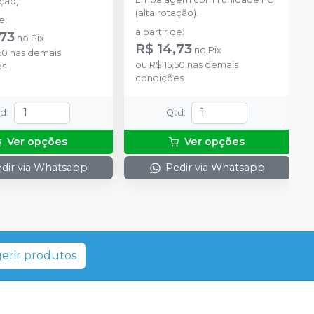
ção).
(alta rotação).
de
:
a partir de
:
,73
no
Pix
R$ 14,73
no
Pix
50
nas demais
ou
R$ 15,50
nas demais
es
condições
td
:
Qtd
:
Ver opções
Ver opções
dir via Whatsapp
Pedir via Whatsapp
erir produtos