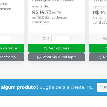
(alta rota
no
Pix
a partir de
:
a partir 
 demais
R$ 14,73
R$ 14
no
Pix
ou
R$ 15,50
nas demais
ou
R$ 15,
condições
condiçõ
Qtd
:
Q
o carrinho
Ver opções
 Whatsapp
Pedir via Whatsapp
Pe
 algum produto?
Sugira para a
Dental RC
Sug