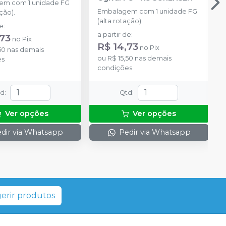
em com 1 unidade FG
Embalagem com 1 unidade FG
ção).
(alta rotação).
de
:
a partir de
:
,73
no
Pix
R$ 14,73
no
Pix
50
nas demais
ou
R$ 15,50
nas demais
es
condições
td
:
Qtd
:
Ver opções
Ver opções
dir via Whatsapp
Pedir via Whatsapp
erir produtos