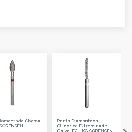
Diamantada Chama
Ponta Diamantada
 SORENSEN
Cilíndrica Extremidade
Ogival FG
-
KG SORENSEN