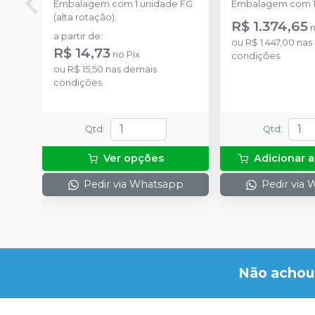
Embalagem com 1 unidade FG
Embalagem com 1
(alta rotação).
R$ 1.374,65
a partir de
:
ou
R$ 1.447,00
nas
R$ 14,73
no
Pix
condições
ou
R$ 15,50
nas demais
condições
Qtd
:
Qtd
:
Ver opções
Adicionar a
Pedir via Whatsapp
Pedir via
Não achou