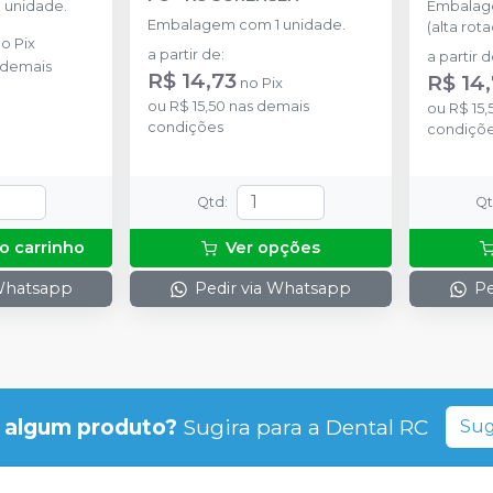
 unidade.
Embalag
Embalagem com 1 unidade.
(alta rota
no
Pix
a partir de
:
a partir 
 demais
R$ 14,73
R$ 14
no
Pix
ou
R$ 15,50
nas demais
ou
R$ 15,
condições
condiçõ
Qtd
:
Q
o carrinho
Ver opções
 Whatsapp
Pedir via Whatsapp
Pe
 algum produto?
Sugira para a
Dental RC
Sug