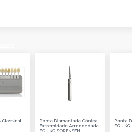
sses
 Classical
Ponta Diamantada Cônica
Ponta 
Extremidade Arredondada
FG
-
KG
FG
-
KG SORENSEN