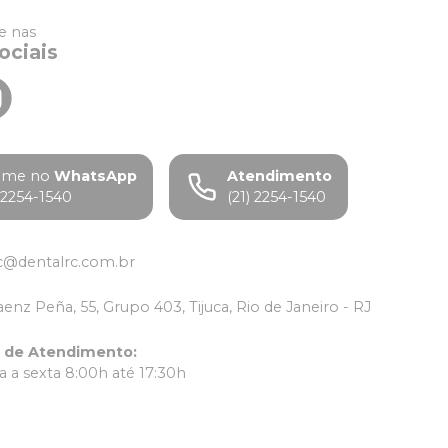
 nas
ociais
ame no
WhatsApp
Atendimento
) 2254-1540
(21) 2254-1540
c@dentalrc.com.br
aenz Peña, 55, Grupo 403, Tijuca, Rio de Janeiro - RJ
o de Atendimento
:
 a sexta 8:00h até 17:30h