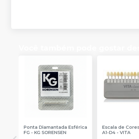
Você também pode gostar de
Ponta Diamantada Esférica
Escala de Cores
FG
-
KG SORENSEN
A1-D4
-
VITA