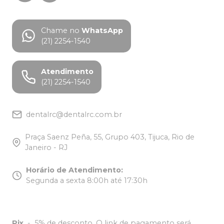
Chame no
WhatsApp
(21) 2254-1540
Atendimento
(21) 2254-1540
dentalrc@dentalrc.com.br
Praça Saenz Peña, 55, Grupo 403, Tijuca, Rio de
Janeiro - RJ
Horário de Atendimento
:
Segunda a sexta 8:00h até 17:30h
Pix
-
5% de desconto. O link de pagamento será