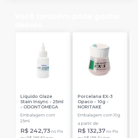
Você também pode gostar
desses
Líquido Glaze
Porcelana EX-3
C
Stain Insync - 25ml
Opaco - 10g
-
M
-
ODONTOMEGA
NORITAKE
V
Embalagem com
Embalagem com 10g.
E
25ml.
a partir de
:
a
R$ 242,73
R$ 132,37
no
Pix
no
Pix
ou
R$ 255,50
nas
ou
R$ 139,34
nas
o