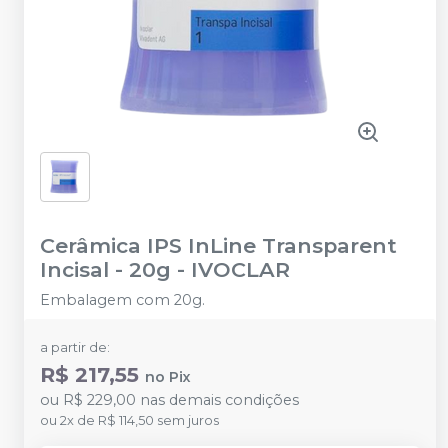
Cerâmica IPS InLine Transparent
Incisal - 20g
-
IVOCLAR
Embalagem com 20g.
a partir de:
R$ 217,55
no
Pix
ou
R$ 229,00
nas demais condições
ou
2
x
de
R$ 114,50
sem juros