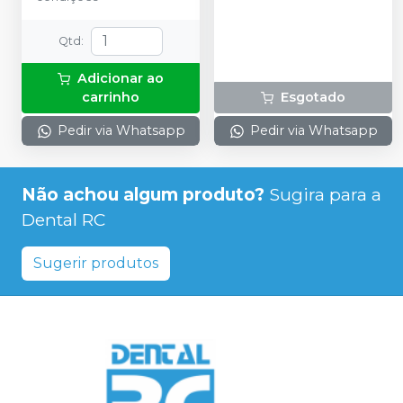
Qtd
:
Adicionar ao
carrinho
Esgotado
Pedir via Whatsapp
Pedir via Whatsapp
Não achou algum produto?
Sugira para a
Dental RC
Sugerir produtos