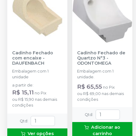
Cadinho Fechado
Cadinho Fechado de
com encaixe
-
Quartzo N°3
-
DAUFENBACH
ODONTOMEGA
Embalagem com 1
Embalagem com 1
unidade
unidade.
a partir de
:
R$ 65,55
no
Pix
R$ 15,11
no
Pix
ou
R$ 69,00
nas demais
ou
R$ 15,90
nas demais
condições
condições
Qtd
:
Qtd
:
Adicionar ao
Ver opções
carrinho