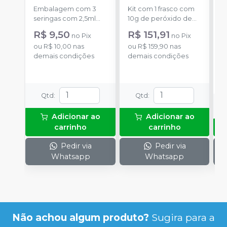
FGM
Pacientes
-
FGM
Embalagem com 3
Kit com 1 frasco com
a
seringas com 2,5ml
10g de peróxido de
cada uma e 3
hidrogênio
R$ 9,50
R$ 151,91
no
Pix
no
Pix
o
ponteiras para
concentrado + 1 frasco
ou
R$ 10,00
nas
ou
R$ 159,90
nas
d
aplicação.
com 5g de
demais condições
demais condições
espessante + 1 frasco
com 2g de solução
Neutralize
(neutralizante de
Qtd
:
Qtd
:
peróxidos) + 1
espátula e uma placa
para preparo do gel e
Adicionar ao
Adicionar ao
1 Top Dam com 2g.
carrinho
carrinho
Pedir via
Pedir via
Whatsapp
Whatsapp
Não achou algum produto?
Sugira para a