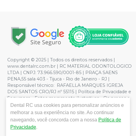
Copyright © 2025 | Todos os direitos reservados |
www.dentalrc.com.br | RC MATERIAL ODONTOLOGICO
LTDA | CNPJ: 73.966.590/0001-85 | PRAÇA SAENS
PENA,55 sala 403 - Tijuca - Rio de Janeiro - RJ |
Responsável técnico: RAFAELLA MARQUES IGREJA
DOS SANTOS CRO/RJ nº 55115 | Política de Privacidade e
Segurança - Fotos meramente ilustrativas - Os preços e
condições da loja virtual estão sujeitos a alterações. Em
Dental RC
usa cookies para personalizar anúncios e
caso de divergência de preços no site, o valor válido é o
melhorar a sua experiência no site. Ao continuar
do Carrinho de Compra. Não vendemos por atacado,
navegando, você concorda com a nossa
Política de
por isso nos reservamos o direito de não atender
Privacidade
.
compras de grandes volumes pelo site.