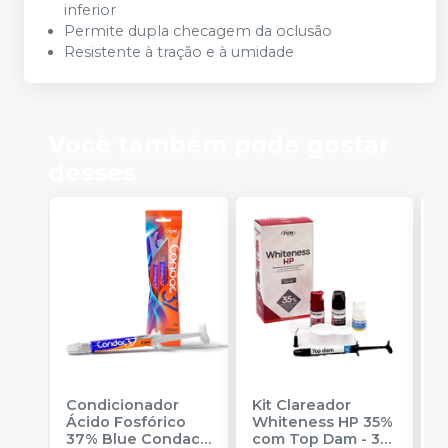
inferior
Permite dupla checagem da oclusão
Resistente à tração e à umidade
Você também pode gostar
desses
Condicionador
Kit Clareador
K
Ácido Fosfórico
Whiteness HP 35%
W
37% Blue Condac
-
com Top Dam - 3
-