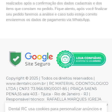
realizados após a confirmação dos dados cadastrais e dos
itens que constam no pedido. Fique atento, após você finalizar
seu pedido faremos a análise e caso tudo esteja correto
enviaremos os dados de pagamento via WhatsApp.
Copyright © 2025 | Todos os direitos reservados |
www.dentalrc.com.br | RC MATERIAL ODONTOLOGICO
LTDA | CNPJ: 73.966.590/0001-85 | PRAÇA SAENS
PENA,55 sala 403 - Tijuca - Rio de Janeiro - RJ |
Responsável técnico: RAFAELLA MARQUES IGREJA
DOS SANTOS CRO/RJ nº 55115 | Política de Privacidade e
Dental RC
usa cookies para personalizar anúncios e
Segurança - Fotos meramente ilustrativas - Os preços e