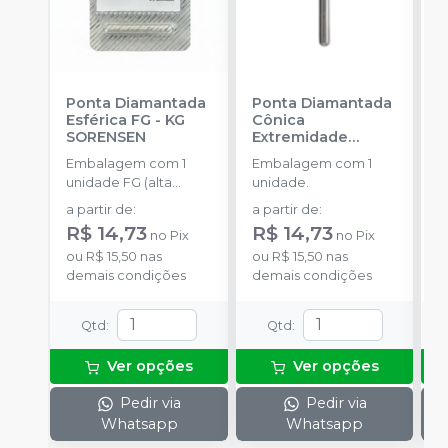
Ponta Diamantada
Ponta Diamantada
P
Esférica FG
-
KG
Cônica
C
SORENSEN
Extremidade
S
Arredondada FG
-
Embalagem com 1
Embalagem com 1
E
KG SORENSEN
unidade FG (alta
unidade.
u
rotação).
r
a partir de
:
a partir de
:
a
R$ 14,73
R$ 14,73
R
no
Pix
no
Pix
ou
R$ 15,50
nas
ou
R$ 15,50
nas
o
demais condições
demais condições
d
Qtd
:
Qtd
:
Ver opções
Ver opções
Pedir via
Pedir via
Whatsapp
Whatsapp