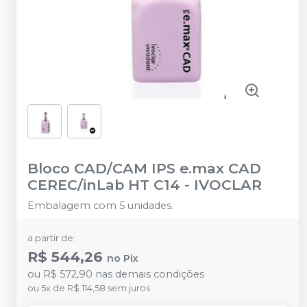
Bloco CAD/CAM IPS e.max CAD
CEREC/inLab HT C14
-
IVOCLAR
Embalagem com 5 unidades.
a partir de:
R$ 544,26
no
Pix
ou
R$ 572,90
nas demais condições
ou
5
x
de
R$ 114,58
sem juros