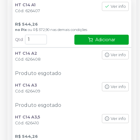
HT C14 A1
Ver info
Cód.
626407
R$ 544,26
no
Pix
ou
R$ 572,90
nas demais condições
Adicionar
Qtd
:
HT C14 A2
Ver info
Cód.
626408
Produto esgotado
HT C14 A3
Ver info
Cód.
626409
Produto esgotado
HT C14 A3,5
Ver info
Cód.
626410
R$ 544,26