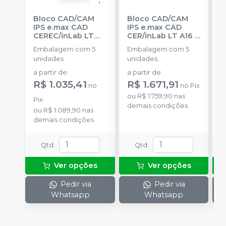
Bloco CAD/CAM
Bloco CAD/CAM
B
IPS e.max CAD
IPS e.max CAD
I
CEREC/inLab LT
CER/inLab LT A16
-
C
C16
-
IVOCLAR
IVOCLAR
(
Embalagem com 5
Embalagem com 5
E
unidades.
unidades.
u
a partir de
:
a partir de
:
a
R$ 1.035,41
R$ 1.671,91
R
no
no
Pix
ou
R$ 1.759,90
nas
Pix
P
demais condições
ou
R$ 1.089,90
nas
o
demais condições
d
Qtd
:
Qtd
:
Ver opções
Ver opções
Pedir via
Pedir via
Whatsapp
Whatsapp