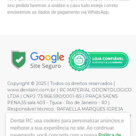
seu pedido faremos a análise e caso tudo esteja correto
enviaremos os dados de pagamento via WhatsApp.
Copyright © 2025 | Todos os direitos reservados |
www.dentalrc.com.br | RC MATERIAL ODONTOLOGICO
LTDA | CNPJ: 73.966.590/0001-85 | PRAÇA SAENS
PENA,55 sala 403 - Tijuca - Rio de Janeiro - RJ |
Responsável técnico: RAFAELLA MARQUES IGREJA
DOS SANTOS CRO/RJ nº 55115 | Política de Privacidade e
Dental RC
usa cookies para personalizar anúncios e
Segurança - Fotos meramente ilustrativas - Os preços e
condições da loja virtual estão sujeitos a alterações. Em
melhorar a sua experiência no site. Ao continuar
caso de divergência de preços no site, o valor válido é o
navegando, você concorda com a nossa
Política de