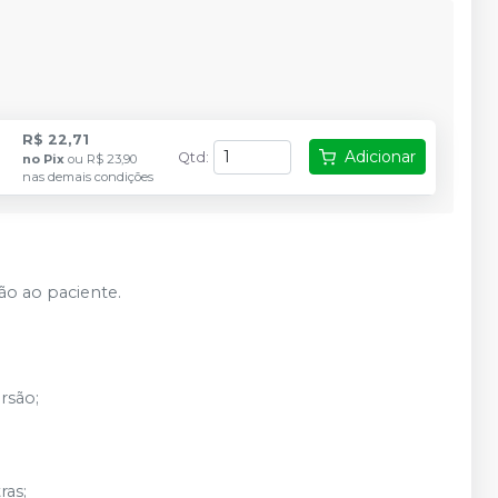
R$ 22,71
Adicionar
Qtd
:
no
Pix
ou
R$ 23,90
nas demais condições
ão ao paciente.
rsão;
ras;