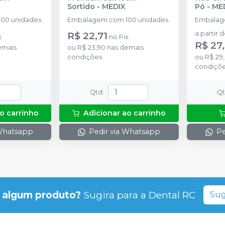
Sortido
-
MEDIX
Pó
-
ME
00 unidades.
Embalagem com 100 unidades.
Embalag
R$ 22,71
a partir 
x
no
Pix
R$ 27
emais
ou
R$ 23,90
nas demais
condições
ou
R$ 29
condiçõ
Qtd
:
Q
o carrinho
Adicionar ao carrinho
 Whatsapp
Pedir via Whatsapp
Pe
 algum produto?
Sugira para a
Dental RC
Sug