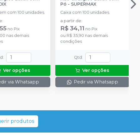
DIX
Pó
-
SUPERMAX
em com 100 unidades.
Caixa com 100 unidades.
de
:
a partir de
:
,55
R$ 34,11
no
Pix
no
Pix
,00
nas demais
ou
R$ 35,90
nas demais
es
condições
td
:
Qtd
:
Ver opções
Ver opções
dir via Whatsapp
Pedir via Whatsapp
erir produtos