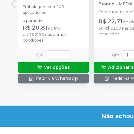
Branco
-
MEDIX
Embalagem com 100
Embalagem com 1
aplicadores
R$ 22,71
a partir de
:
no
Pi
R$ 20,81
no
Pix
ou
R$ 23,90
nas d
condições
ou
R$ 21,90
nas demais
condições
Qtd
:
Qtd
:
Ver opções
Adicionar a
Pedir via Whatsapp
Pedir via
Não achou