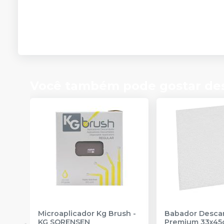
Você também pode gostar de
Microaplicador Kg Brush
-
Babador Descar
KG SORENSEN
Premium 33x45