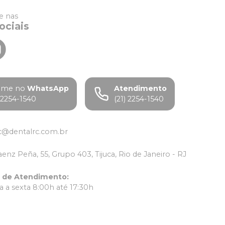
 nas
ociais
ame no
WhatsApp
Atendimento
) 2254-1540
(21) 2254-1540
c@dentalrc.com.br
aenz Peña, 55, Grupo 403, Tijuca, Rio de Janeiro - RJ
o de Atendimento
:
 a sexta 8:00h até 17:30h