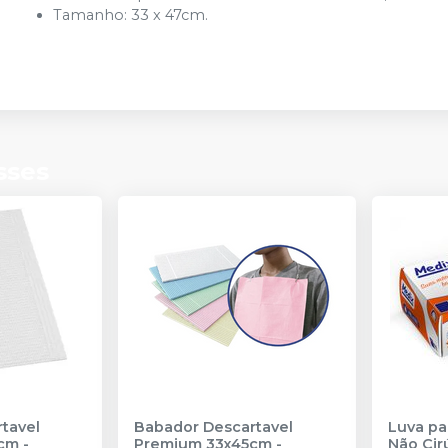
Tamanho: 33 x 47cm.
sses
tavel
Babador Descartavel
Luva pa
cm -
Premium 33x45cm -
Não Cir