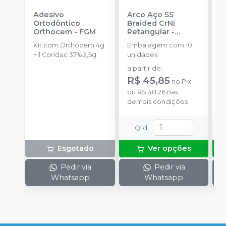
Adesivo
Arco Aço SS
A
Ortodôntico
Braided CrNi
S
Orthocem
-
FGM
Retangular
-
R
ORTHOMETRIC
O
Kit com Orthocem 4g
Embalagem com 10
E
+ 1 Condac 37% 2,5g.
unidades.
u
a partir de
:
a
R$ 45,85
R
no
Pix
ou
R$ 48,26
nas
o
demais condições
d
Qtd
:
Esgotado
Ver opções
Pedir via
Pedir via
Whatsapp
Whatsapp