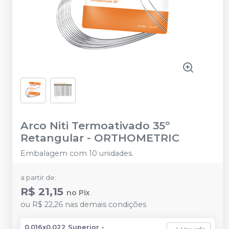
Arco Niti Termoativado 35º
Retangular
-
ORTHOMETRIC
Embalagem com 10 unidades.
a partir de:
R$ 21,15
no
Pix
ou
R$ 22,26
nas demais condições
0,016x0,022 Superior -