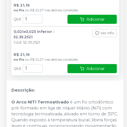
R$ 21,16
no
Pix
ou
R$ 22,27
nas demais condições
Adicionar
Qtd
:
0,021x0,025 Inferior -
Ver info
52.35.2521
Cód.
52.35.2521
R$ 21,16
no
Pix
ou
R$ 22,27
nas demais condições
Adicionar
Qtd
:
Descrição:
O Arco NiTi Termoativado
é um fio ortodôntico
pré-formado em liga de níquel-titânio (NiTi) com
tecnologia termoativada, ativado em torno de 35°C.
Quando exposto à temperatura bucal, libera forças
leves e contínuas, proporcionando movimentação