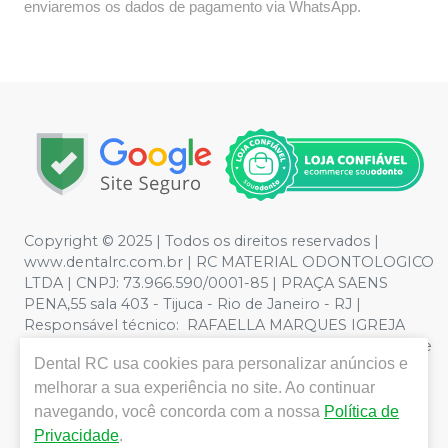
enviaremos os dados de pagamento via WhatsApp.
Copyright © 2025 | Todos os direitos reservados |
www.dentalrc.com.br | RC MATERIAL ODONTOLOGICO
LTDA | CNPJ: 73.966.590/0001-85 | PRAÇA SAENS
PENA,55 sala 403 - Tijuca - Rio de Janeiro - RJ |
Responsável técnico: RAFAELLA MARQUES IGREJA
DOS SANTOS CRO/RJ nº 55115 | Política de Privacidade e
Dental RC
usa cookies para personalizar anúncios e
Segurança - Fotos meramente ilustrativas - Os preços e
condições da loja virtual estão sujeitos a alterações. Em
melhorar a sua experiência no site. Ao continuar
caso de divergência de preços no site, o valor válido é o
navegando, você concorda com a nossa
Política de
do Carrinho de Compra. Não vendemos por atacado,
Privacidade
.