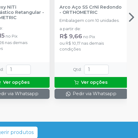
xy NiTi
Arco Aço SS CrNi Redondo
ástico Retangular
-
-
ORTHOMETRIC
METRIC
Embalagem com 10 unidades.
de
:
a partir de
:
15
R$ 9,66
no
Pix
no
Pix
26
nas demais
ou
R$ 10,17
nas demais
es
condições
td
:
Qtd
:
Ver opções
Ver opções
dir via Whatsapp
Pedir via Whatsapp
erir produtos