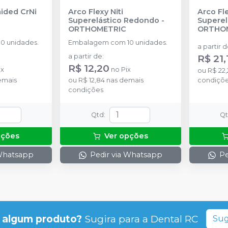
aided CrNi
Arco Flexy Niti
Arco Fle
Superelástico Redondo
-
Superel
ORTHOMETRIC
ORTHO
0 unidades.
Embalagem com 10 unidades.
a partir 
a partir de
:
R$ 21,
R$ 12,20
ix
no
Pix
ou
R$ 22,
emais
ou
R$ 12,84
nas demais
condiçõ
condições
Qtd
:
Q
pções
Ver opções
 Whatsapp
Pedir via Whatsapp
Pe
 algum produto?
Sugira para a
Dental RC
Sug