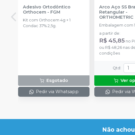
Adesivo Ortodôntico
Arco Aço SS Br
Orthocem
-
FGM
Retangular
-
ORTHOMETRIC
Kit com Orthocem 4g + 1
Embalagem com 1
Condac 37% 2,5g.
a partir de
:
R$ 45,85
no
P
ou
R$ 48,26
nas d
condições
Qtd
:
Esgotado
Ver o
Pedir via Whatsapp
Pedir via
Não achou