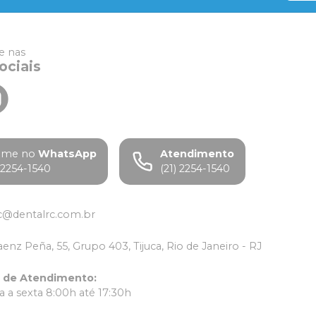
 nas
ociais
ame no
WhatsApp
Atendimento
) 2254-1540
(21) 2254-1540
c@dentalrc.com.br
aenz Peña, 55, Grupo 403, Tijuca, Rio de Janeiro - RJ
o de Atendimento
:
 a sexta 8:00h até 17:30h