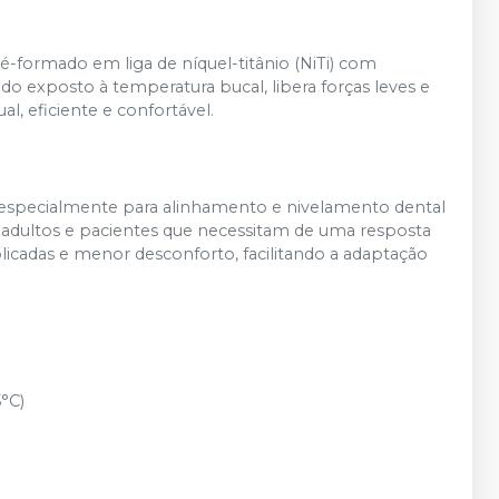
R$ 12,20
Adicionar
Qtd
:
no
Pix
ou
R$ 12,84
nas demais condições
é-formado em liga de níquel-titânio (NiTi) com
o exposto à temperatura bucal, libera forças leves e
R$ 12,20
 eficiente e confortável.​
Adicionar
Qtd
:
no
Pix
ou
R$ 12,84
nas demais condições
R$ 12,20
Adicionar
Qtd
:
no
Pix
ou
R$ 12,84
o, especialmente para alinhamento e nivelamento dental
nas demais condições
 adultos e pacientes que necessitam de uma resposta
R$ 12,20
plicadas e menor desconforto, facilitando a adaptação
Adicionar
Qtd
:
no
Pix
ou
R$ 12,84
nas demais condições
R$ 12,20
Adicionar
Qtd
:
no
Pix
ou
R$ 12,84
nas demais condições
°C)