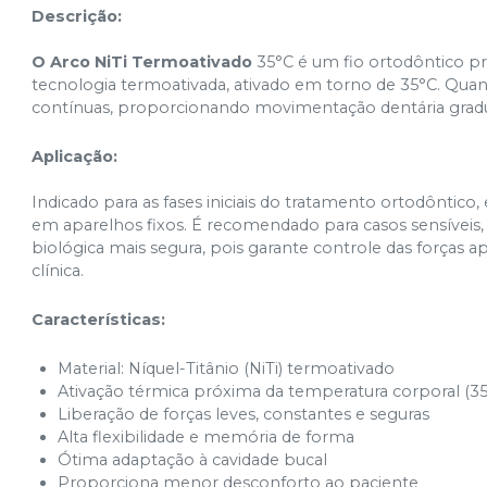
Descrição:
0,012 Inferior - 52.35.2012
Ver info
Cód.
52.35.2012
O Arco NiTi Termoativado
35°C é um fio ortodôntico pr
tecnologia termoativada, ativado em torno de 35°C. Quand
0,014 Inferior - 52.35.2014
contínuas, proporcionando movimentação dentária gradual,
Ver info
Cód.
52.35.2014
Aplicação:
0,016 Inferior - 52.35.2016
Ver info
Cód.
52.35.2016
Indicado para as fases iniciais do tratamento ortodôntic
em aparelhos fixos. É recomendado para casos sensíveis,
biológica mais segura, pois garante controle das forças a
0,018 Inferior - 52.35.2018
Ver info
Cód.
52.35.2018
clínica.​
Características:
0,020 Inferior - 52.35.2020
Ver info
Cód.
52.35.2020
Material: Níquel-Titânio (NiTi) termoativado
Ativação térmica próxima da temperatura corporal (35
Liberação de forças leves, constantes e seguras
Alta flexibilidade e memória de forma
Ótima adaptação à cavidade bucal
Proporciona menor desconforto ao paciente