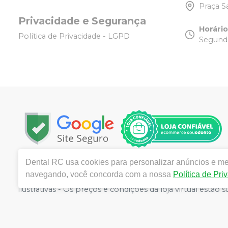
Praça S
Privacidade e Segurança
Horári
Política de Privacidade - LGPD
Segunda
Dental RC
usa cookies para personalizar anúncios e mel
Copyright © 2025 | Todos os direitos reservados | w
navegando, você concorda com a nossa
Política de Pri
Tijuca - Rio de Janeiro - RJ | Responsável técnico: R
ilustrativas - Os preços e condições da loja virtual estã
por atacado, por isso nos reservamos o direito de não 