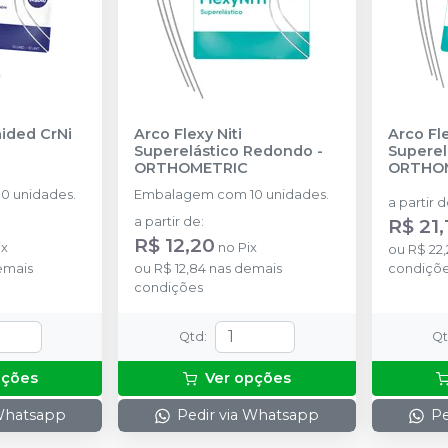
aided CrNi
Arco Flexy Niti
Arco Fle
Superelástico Redondo
-
Superel
ORTHOMETRIC
ORTHO
0 unidades.
Embalagem com 10 unidades.
a partir 
a partir de
:
R$ 21,
R$ 12,20
ix
no
Pix
ou
R$ 22,
emais
ou
R$ 12,84
nas demais
condiçõ
condições
Qtd
:
Q
pções
Ver opções
 Whatsapp
Pedir via Whatsapp
Pe