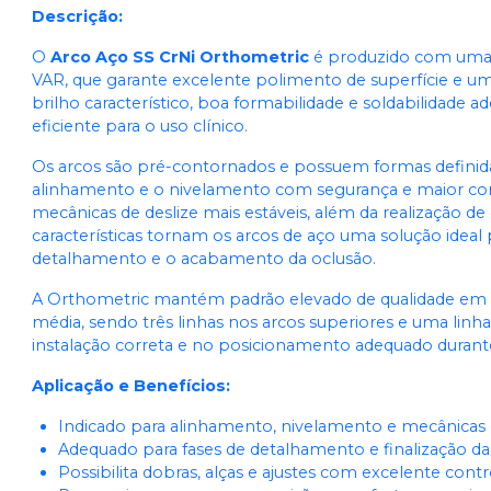
Ver info
Descrição:
Cód.
52.50.2216
O
Arco Aço SS CrNi Orthometric
é produzido com uma l
0,017x0,025 Inferior - 52.50.2517
VAR, que garante excelente polimento de superfície e um
Ver info
Cód.
52.50.2517
brilho característico, boa formabilidade e soldabilidade
eficiente para o uso clínico.
0,018x0,025 Inferior - 52.50.2518
Ver info
Cód.
52.50.2518
Os arcos são pré-contornados e possuem formas definidas 
alinhamento e o nivelamento com segurança e maior co
0,019x0,025 Inferior - 52.50.2519
mecânicas de deslize mais estáveis, além da realização de
Ver info
Cód.
52.50.2519
características tornam os arcos de aço uma solução ideal 
detalhamento e o acabamento da oclusão.
0,021x0,025 Inferior - 52.50.2521
Ver info
Cód.
52.50.2521
A Orthometric mantém padrão elevado de qualidade em 
média, sendo três linhas nos arcos superiores e uma linha n
instalação correta e no posicionamento adequado durant
Aplicação e Benefícios:
Indicado para alinhamento, nivelamento e mecânicas d
Adequado para fases de detalhamento e finalização da
Possibilita dobras, alças e ajustes com excelente contr