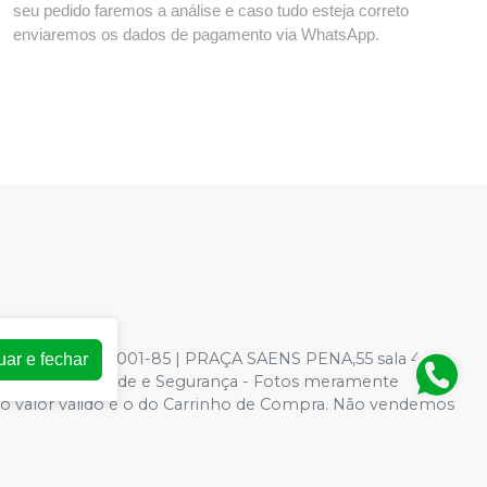
seu pedido faremos a análise e caso tudo esteja correto
enviaremos os dados de pagamento via WhatsApp.
: 73.966.590/0001-85 | PRAÇA SAENS PENA,55 sala 403 -
uar e fechar
ica de Privacidade e Segurança - Fotos meramente
ite, o valor válido é o do Carrinho de Compra. Não vendemos