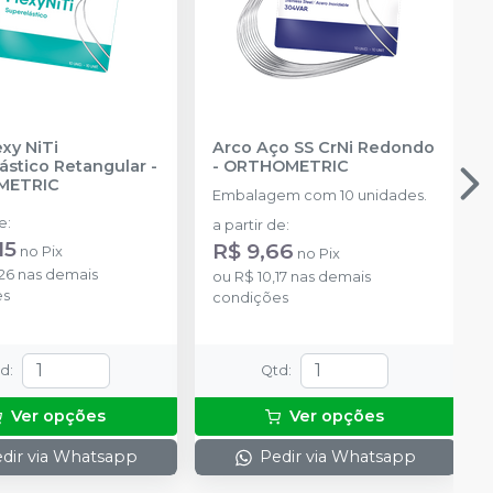
xy NiTi
Arco Aço SS CrNi Redondo
ástico Retangular
-
-
ORTHOMETRIC
METRIC
Embalagem com 10 unidades.
de
:
a partir de
:
15
R$ 9,66
no
Pix
no
Pix
26
nas demais
ou
R$ 10,17
nas demais
es
condições
td
:
Qtd
:
Ver opções
Ver opções
dir via Whatsapp
Pedir via Whatsapp