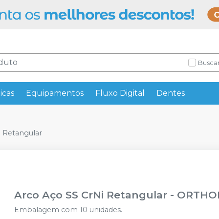
Buscar
icas
Equipamentos
Fluxo Digital
Dentes
i Retangular
Arco Aço SS CrNi Retangular
-
ORTHO
Embalagem com 10 unidades.