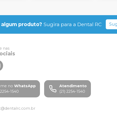
 algum produto?
Sugira para a
Dental RC
Sug
 nas
ociais
ame no
WhatsApp
Atendimento
) 2254-1540
(21) 2254-1540
c@dentalrc.com.br