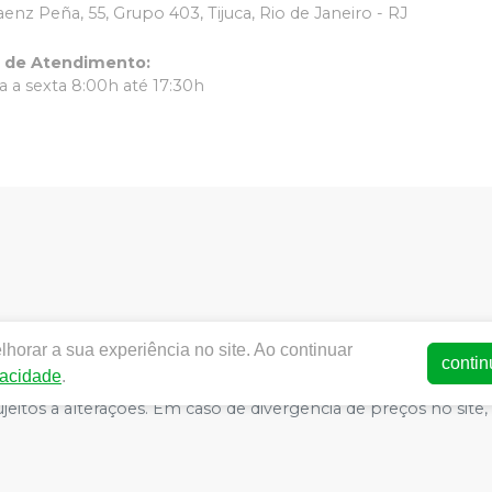
aenz Peña, 55, Grupo 403, Tijuca, Rio de Janeiro - RJ
o de Atendimento
:
 a sexta 8:00h até 17:30h
horar a sua experiência no site. Ao continuar
ww.dentalrc.com.br | RC MATERIAL ODONTOLOGICO LTDA | CNPJ
contin
vacidade
.
AFAELLA MARQUES IGREJA DOS SANTOS CRO/RJ nº 55115 | Polít
o sujeitos a alterações. Em caso de divergência de preços no s
atender compras de grandes volumes pelo site.
E-commerce produzido por
Sou Odonto Ecommerce
.