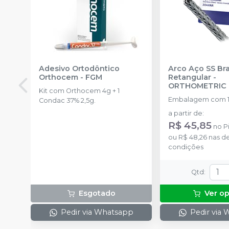
Adesivo Ortodôntico
Arco Aço SS Br
Orthocem
-
FGM
Retangular
-
ORTHOMETRIC
Kit com Orthocem 4g + 1
Embalagem com 1
Condac 37% 2,5g.
a partir de
:
R$ 45,85
no
P
ou
R$ 48,26
nas d
condições
Qtd
:
Esgotado
Ver o
Pedir via Whatsapp
Pedir via