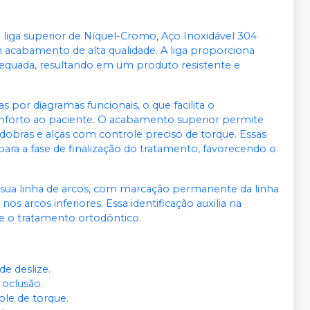
Adicionar
Qtd
:
no
Pix
ou
R$ 12,14
nas
demais condições
iga superior de Níquel-Cromo, Aço Inoxidável 304
R$ 11,53
 acabamento de alta qualidade. A liga proporciona
Adicionar
Qtd
:
no
Pix
ou
R$ 12,14
nas
 adequada, resultando em um produto resistente e
demais condições
Produto esgotado
por diagramas funcionais, o que facilita o
nforto ao paciente. O acabamento superior permite
R$ 11,53
 dobras e alças com controle preciso de torque. Essas
Adicionar
Qtd
:
no
Pix
ou
R$ 12,14
nas
para a fase de finalização do tratamento, favorecendo o
demais condições
Produto esgotado
sua linha de arcos, com marcação permanente da linha
os arcos inferiores. Essa identificação auxilia na
e o tratamento ortodôntico.
e deslize.
 oclusão.
ole de torque.